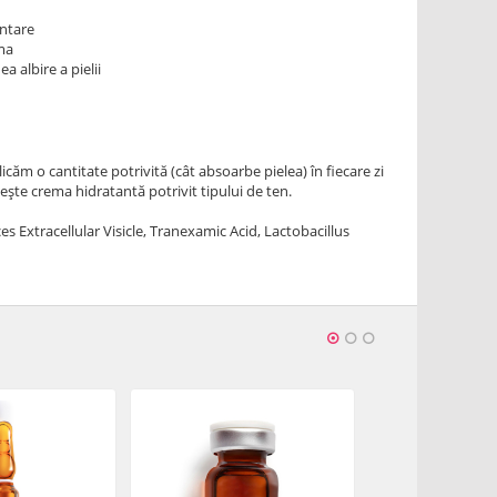
ntare
ma
a albire a pielii
licăm o cantitate potrivită (cât absoarbe pielea) în fiecare zi
ește crema hidratantă potrivit tipului de ten.
s Extracellular Visicle, Tranexamic Acid, Lactobacillus