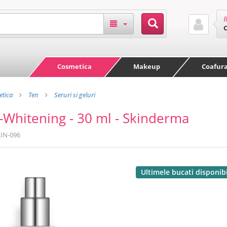
B
Cosmetica
Makeup
Coafur
tica
Ten
Seruri si geluri
-Whitening - 30 ml - Skinderma
IN-096
Ultimele bucati disponib