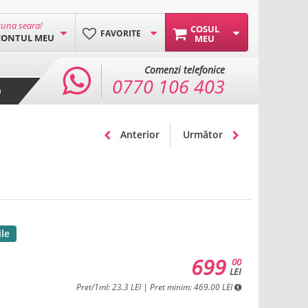
una seara!
COSUL
FAVORITE
CONTUL MEU
MEU
Comenzi telefonice
0770 106 403
a
Anterior
Următor
ile
699
00
LEI
Pret/1ml: 23.3 LEI | Pret minim: 469.00 LEI