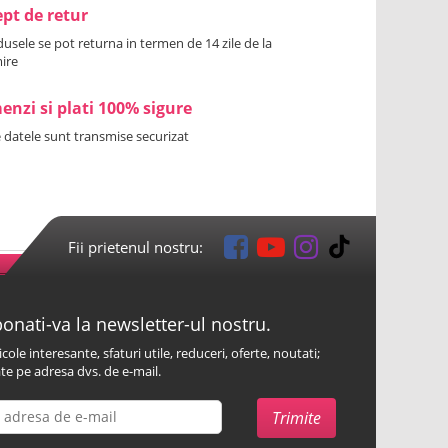
pt de retur
usele se pot returna in termen de 14 zile de la
ire
nzi si plati 100% sigure
 datele sunt transmise securizat
Fii prietenul nostru:
onati-va la newsletter-ul nostru.
icole interesante, sfaturi utile, reduceri, oferte, noutati;
te pe adresa dvs. de e-mail.