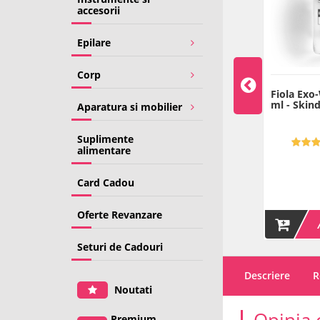
accesorii
Epilare
Corp
 cu Acid Lactic 45%
Fiola lifting cu Vitamina A
Fiola Exo
l - Skinderma
- 2 ml - Skinderma
ml - Skin
Aparatura si mobilier
Suplimente
4.91 (11)
alimentare
315
20
00
00
LEI
LEI
Card Cadou
Pret/100ml: 315 LEI
Pret/1ml: 10 LEI
Oferte Revanzare
ADAUGA IN COS
ADAUGA IN COS
Seturi de Cadouri
Descriere
R
Noutati
Premium