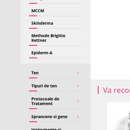
MCCM
Skinderma
Methode Brigitte
Kettner
Epiderm-A
Ten
Tipuri de ten
Va rec
Protocoale de
Tratament
Sprancene si gene
Instrumente si