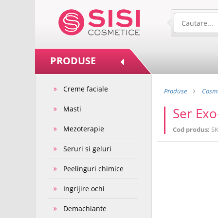
PRODUSE
Creme faciale
Produse
Cosme
Masti
Ser Exo
Mezoterapie
Cod produs:
SK
Seruri si geluri
Peelinguri chimice
Ingrijire ochi
Demachiante