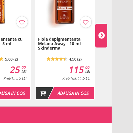
mentanta cu
Fiola depigmentanta
Crema depigme
- 5 ml -
Melano Away - 10 ml -
Melano Away - 
Skinderma
Skinderma
5.00 (2)
4.50 (2)
25
115
00
00
LEI
LEI
Pret/1ml: 5 LEI
Pret/1ml: 11.5 LEI
Pret/
AUGA IN COS
ADAUGA IN COS
ADAU