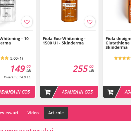
-Whitening - 10
Fiola Exo-Whitening -
Fiola depig
derma
1500 UI - Skinderma
Glutathione 
Skinderma
5.00 (1)
149
255
00
00
LEI
LEI
Pret/1ml: 14.9 LEI
ADAUGA IN COS
ADAUGA IN COS
AD
eview-uri
Video
Articole