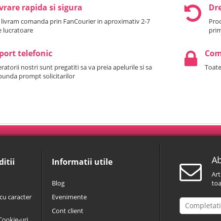
vrare rapida si sigura
Dre
 livram comanda prin FanCourier in aproximativ 2-7
Prod
le lucratoare
prim
port telefonic
Come
atorii nostri sunt pregatiti sa va preia apelurile si sa
Toate
punda prompt solicitarilor
Ab
itii
Informatii utile
Art
Blog
toa
cu caracter
Evenimente
Cont client
 Cookie-uri