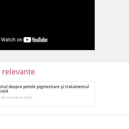
e relevante
otul despre petele pigmentare și tratamentul
casă
06 octombrie, 2023