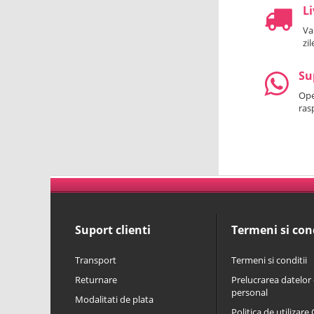
Li
Va
zi
Su
Oper
ras
Suport clienti
Termeni si cond
Transport
Termeni si conditii
Returnare
Prelucrarea datelor 
personal
Modalitati de plata
Politica de utilizare