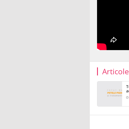
Articol
T
a