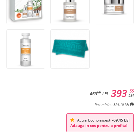
393
55
00
463
LEI
LEI
Pret minim: 324.10 LEI
Acum Economisesti
-69.45 LEI
Adauga in cos pentru a profita!