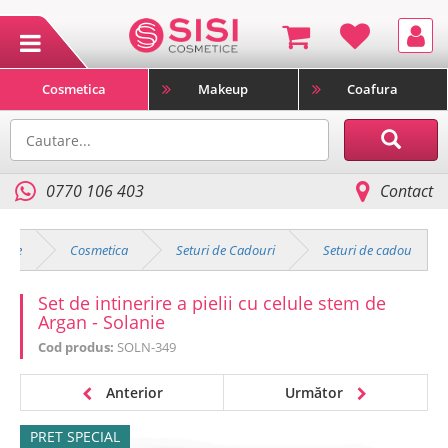
Cosmetica
Makeup
Coafura
0770 106 403
Contact
duse
Cosmetica
Seturi de Cadouri
Seturi de cadou
Set de intinerire a pielii cu celule stem de
Argan - Solanie
Cod produs:
SOLN-349
Anterior
Următor
PRET SPECIAL