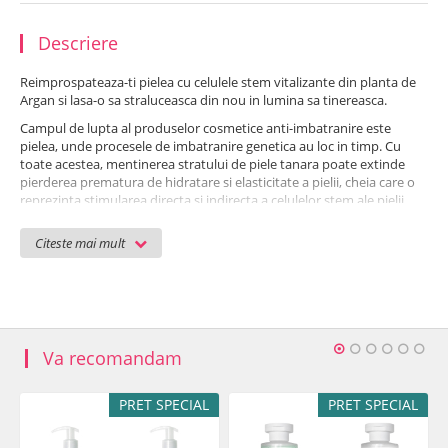
Descriere
Reimprospateaza-ti pielea cu celulele stem vitalizante din planta de
Argan si lasa-o sa straluceasca din nou in lumina sa tinereasca.
Campul de lupta al produselor cosmetice anti-imbatranire este
pielea, unde procesele de imbatranire genetica au loc in timp. Cu
toate acestea, mentinerea stratului de piele tanara poate extinde
pierderea prematura de hidratare si elasticitate a pielii, cheia care o
reprezinta stimularea directa si indirecta a celulelor stem ale pielii
gasite acolo. Produsele cu celule stem ale plantei de Argan sunt
capabile in mod unic sa fie absorbite in straturile mai adanci si acolo
Citeste mai mult
pentru a proteja si revitaliza celulele stem dermice responsabile de
tineretea pielii.
Atunci cand utilizati produsele acasa, densitatea pielii poate fi
imbunatatita dramatic, adancimea ridurilor poate fi redusa si timpul
ciclului celular normal poate fi optimizat. Setul de intinerire a
celulelor stem de Argan va ajuta sa va mentineti celulele pielii
Va recomandam
proaspete si revitalizate. Lotiunea demachianta micelara inclusa in
pachet ajuta la curatarea eficienta a pielii de murdaria uleioasa si
PRET SPECIAL
PRET SPECIAL
reziduuri de machiaj care se acumuleaza in timpul zilei pe fata. In
paralel, crema de noapte si serul renew va reinnoiesc pielea din
interior, vitalizand celulele stem proprii pielii. Recomandat pentru