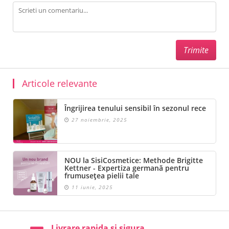
Articole relevante
Îngrijirea tenului sensibil în sezonul rece
27 noiembrie, 2025
NOU la SisiCosmetice: Methode Brigitte
Kettner - Expertiza germană pentru
frumusețea pielii tale
11 iunie, 2025
Livrare rapida si sigura