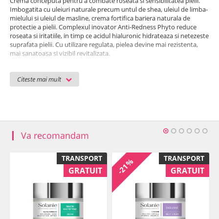
Crema conceputa pentru a combate roseata si sensibilitatea pielii.
Imbogatita cu uleiuri naturale precum untul de shea, uleiul de limba-
mielului si uleiul de masline, crema fortifica bariera naturala de
protectie a pielii. Complexul inovator Anti-Redness Phyto reduce
roseata si iritatiile, in timp ce acidul hialuronic hidrateaza si netezeste
suprafata pielii. Cu utilizare regulata, pielea devine mai rezistenta,
mai sanatoasa si vizibil revitalizata.
Substante active:
acid hialuronic cu masa moleculara mare,
Citeste mai mult
complex fitoactiv anti-roseata, panthenol
Caracteristici
:
- sustine regenerarea pielii
-calmeaza roseata si iritatiile
- contribuie la echilibrarea tenului
Va recomandam
Mod de utilizare:
Aplicati dimineata si seara pe pielea curata,
masand delicat pana la absorbtia completa.
TRANSPORT
TRANSPORT
-21%
Ingrediente
: Aqua (Water), Oleyl Erucate, Butyrospermum Parkii
GRATUIT
GRATUIT
(Shea) Butter, Sorbitol, Cetearyl Isononanoate, Polyglyceryl-6
Stearate, Isoamyl P-Methoxycinnamate, Olea Europaea (Olive) Fruit
Oil, Butylene Glycol, Cetearyl Alcohol, Borago Officinalis Seed Oil,
Glyceryl Stearate, Panthenol, Glycerin, Escin, Ruscus Aculeatus Root
Extract, Ammonium Glycyrrhizate, Centella Asiatica Leaf Extract,