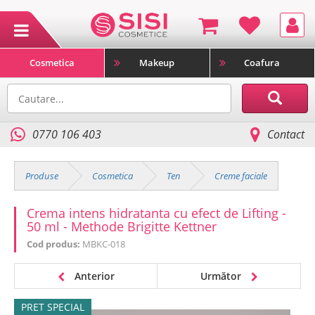
Cosmetica
Makeup
Coafura
0770 106 403
Contact
Produse
Cosmetica
Ten
Creme faciale
Crema intens hidratanta cu efect de Lifting -
50 ml - Methode Brigitte Kettner
Cod produs:
MBKC-018
Anterior
Următor
PRET SPECIAL