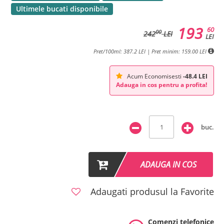
Ultimele bucati disponibile
193
60
00
242
LEI
LEI
Pret/100ml: 387.2 LEI | Pret minim: 159.00 LEI
Acum Economisesti
-48.4 LEI
Adauga in cos pentru a profita!
buc.
ADAUGA IN COS
Adaugati produsul la Favorite
Comenzi telefonice