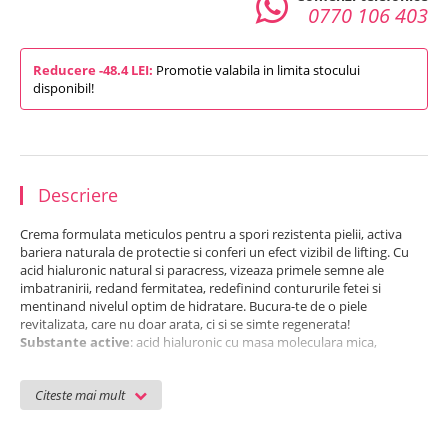
0770 106 403
Reducere -48.4 LEI:
Promotie valabila in limita stocului
disponibil!
Descriere
Crema formulata meticulos pentru a spori rezistenta pielii, activa
bariera naturala de protectie si conferi un efect vizibil de lifting. Cu
acid hialuronic natural si paracress, vizeaza primele semne ale
imbatranirii, redand fermitatea, redefinind contururile fetei si
mentinand nivelul optim de hidratare.
Bucura-te de o piele
revitalizata, care nu doar arata, ci si se simte regenerata!
Substante active
: acid hialuronic cu masa moleculara mica,
Paracress (Acmella oleracea – extract botanic cu efect de netezire,
tonifiere și reducere a liniilor fine), Calcium PCA
Citeste mai mult
Caracteristici
:
- hidrateaza intens