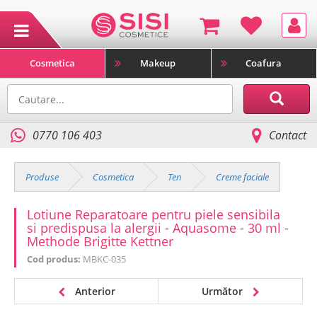
Cosmetica
Makeup
Coafura
0770 106 403
Contact
Produse
Cosmetica
Ten
Creme faciale
Lotiune Reparatoare pentru piele sensibila
si predispusa la alergii - Aquasome - 30 ml -
Methode Brigitte Kettner
Cod produs:
MBKC-035
Anterior
Următor