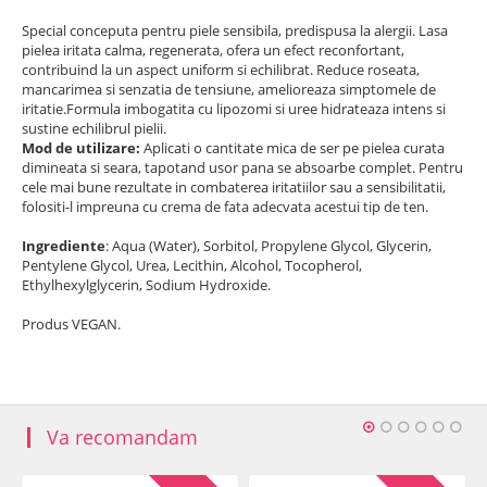
Special conceputa pentru piele sensibila, predispusa la alergii. Lasa
pielea iritata calma, regenerata, ofera un efect reconfortant,
contribuind la un aspect uniform si echilibrat.
R
educe roseata,
mancarimea si senzatia de tensiune, amelioreaza simptomele de
iritatie.Formula imbogatita cu lipozomi si uree hidrateaza intens si
sustine echilibrul pielii.
Mod de utilizare:
Aplicati o cantitate mica de ser pe pielea curata
dimineata si seara, tapotand usor pana se absoarbe complet. Pentru
cele mai bune rezultate in combaterea iritatiilor sau a sensibilitatii,
folositi-l impreuna cu crema de fata adecvata acestui tip de ten.
Ingrediente
: Aqua (Water), Sorbitol, Propylene Glycol, Glycerin,
Pentylene Glycol, Urea, Lecithin, Alcohol, Tocopherol,
Ethylhexylglycerin, Sodium Hydroxide.
Produs VEGAN.
Va recomandam