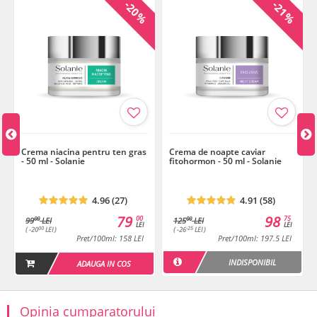
%
-20%
-21%
Crema niacina pentru ten gras
Crema de noapte caviar
- 50 ml - Solanie
fitohormon - 50 ml - Solanie
4.96 (27)
4.91 (58)
79
98
00
75
00
00
99
LEI
125
LEI
LEI
LEI
00
-25
( -20
LEI )
( -26
LEI )
Pret/100ml: 158 LEI
Pret/100ml: 197.5 LEI
INDISPONIBIL
ADAUGA IN COS
Opinia cumparatorului