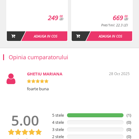
249
669
00
00
LEI
LEI
Pret/1ml: 22.3 LEI
ADAUGA IN COS
ADAUGA IN COS
Opinia cumparatorului
GHETIU MARIANA
28 Oct 2025
foarte buna
5.00
5 stele
(1)
4 stele
(0)
3 stele
(0)
2 stele
(0)