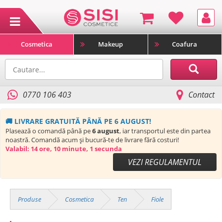
Cosmetica
Makeup
Coafura
0770 106 403
Contact
🚚 LIVRARE GRATUITĂ PÂNĂ PE 6 AUGUST!
Plasează o comandă până pe
6 august
, iar transportul este din partea
noastră. Comandă acum și bucură-te de livrare fără costuri!
Valabil:
14 ore, 10 minute, 0 secunda
VEZI REGULAMENTUL
Produse
Cosmetica
Ten
Fiole