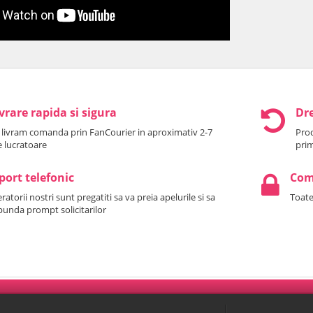
vrare rapida si sigura
Dre
 livram comanda prin FanCourier in aproximativ 2-7
Prod
le lucratoare
prim
port telefonic
Come
atorii nostri sunt pregatiti sa va preia apelurile si sa
Toate
punda prompt solicitarilor