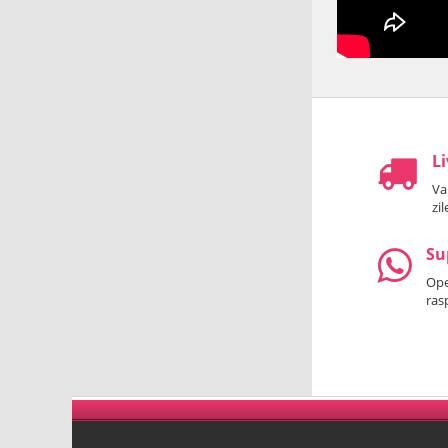
Li
Va
zi
Su
Oper
ras