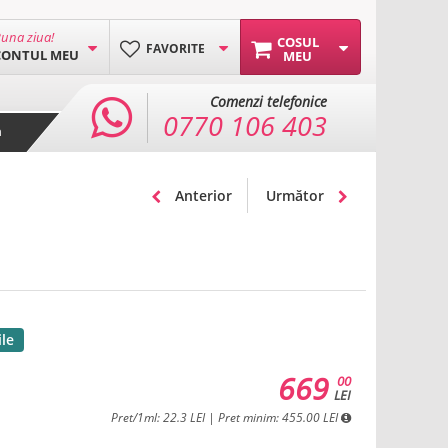
una ziua!
COSUL
FAVORITE
CONTUL MEU
MEU
Comenzi telefonice
0770 106 403
a
Anterior
Următor
ile
669
00
LEI
Pret/1ml: 22.3 LEI | Pret minim: 455.00 LEI