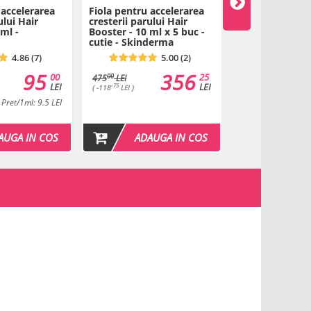
 accelerarea
Fiola pentru accelerarea
Fiola antioxida
ului Hair
cresterii parului Hair
Ginkgo Biloba -
 ml -
Booster - 10 ml x 5 buc -
Skinderma
cutie - Skinderma
4.86 (7)
5.00 (2)
95
356
00
25
00
475
LEI
LEI
LEI
-75
( -118
LEI )
Pret/1ml: 9.5 LEI
Pre
AUGA IN COS
ADAUGA IN COS
ADAU