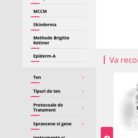
MCCM
Skinderma
Methode Brigitte
Kettner
Epiderm-A
Va rec
Ten
-25%
Tipuri de ten
Protocoale de
Tratament
Sprancene si gene
Instrumente si