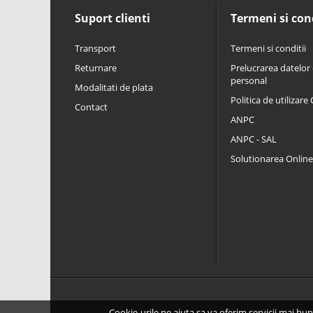
Suport clienti
Termeni si cond
Transport
Termeni si conditii
Returnare
Prelucrarea datelor 
personal
Modalitati de plata
Politica de utilizare
Contact
ANPC
ANPC - SAL
Solutionarea Online a
Cookie-urile ne ajuta sa va oferim servicii mai bune