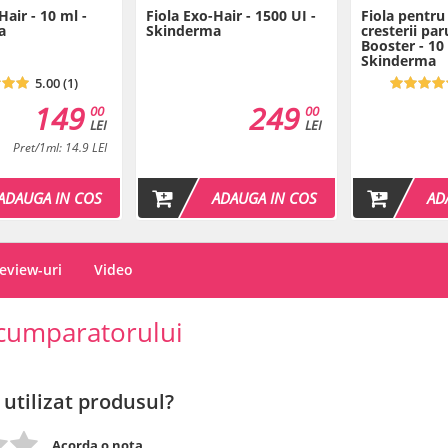
Hair - 10 ml -
Fiola Exo-Hair - 1500 UI -
Fiola pentru
a
Skinderma
cresterii par
Booster - 10
Skinderma
5.00 (1)
149
249
00
00
LEI
LEI
Pret/1ml: 14.9 LEI
ADAUGA IN COS
ADAUGA IN COS
AD
eview-uri
Video
cumparatorului
 utilizat produsul?
Acorda o nota