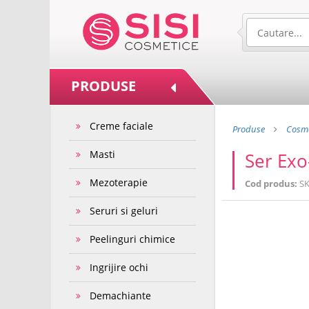
PRODUSE
Creme faciale
Produse
Cosme
Masti
Ser Exo
Mezoterapie
Cod produs:
SK
Seruri si geluri
Peelinguri chimice
Ingrijire ochi
Demachiante