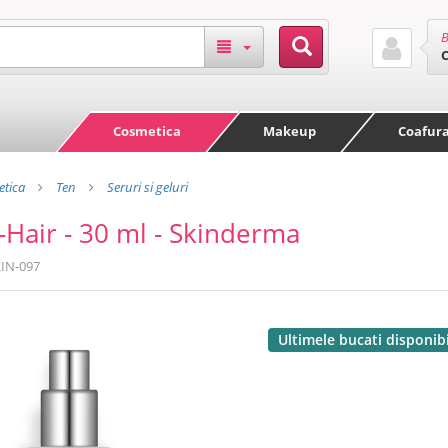
B
Cosmetica
Makeup
Coafur
tica
Ten
Seruri si geluri
-Hair - 30 ml - Skinderma
IN-097
Ultimele bucati disponib