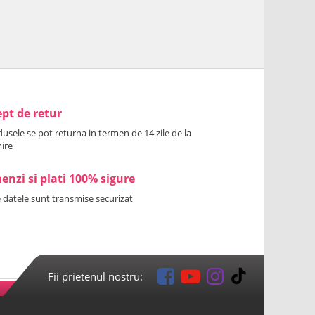
pt de retur
usele se pot returna in termen de 14 zile de la
ire
nzi si plati 100% sigure
 datele sunt transmise securizat
Fii prietenul nostru: