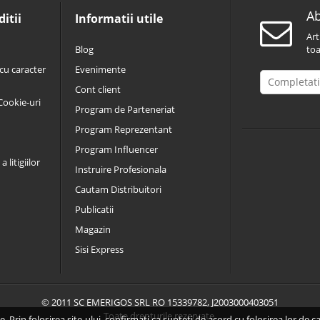
Ab
itii
Informatii utile
Art
Blog
toa
cu caracter
Evenimente
Cont client
 Cookie-uri
Program de Parteneriat
Program Reprezentant
Program Influencer
 litigiilor
Instruire Profesionala
Cautam Distribuitori
Publicatii
Magazin
Sisi Express
© 2011 SC EMERIGOS SRL RO 15339782, J2003000403051
Toate drepturile rezervate.
. Prin folosirea site-ului, confirmati ca sunteti de acord cu folosirea lor de c