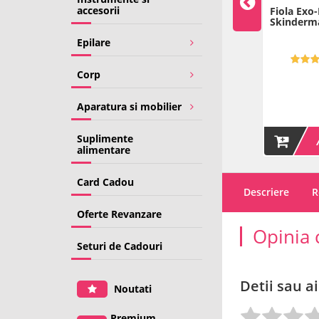
accesorii
ticelulitica cu
Fiola anticelulitica cu
Fiola Exo-
 - 1 ml -
Cofeina - 1 ml x 20 buc -
Skinderm
rma
cutie - Skinderma
Epilare
5.00 (4)
Corp
18
270
00
00
00
360
LEI
LEI
LEI
00
( -90
LEI )
Pret/1ml: 18 LEI
Aparatura si mobilier
Suplimente
ADAUGA IN COS
ADAUGA IN COS
alimentare
Card Cadou
Descriere
R
Oferte Revanzare
Opinia 
Seturi de Cadouri
Detii sau ai
Noutati
Premium