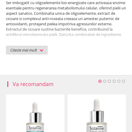
Ser imbogatit cu oligoelemente bio-energizate care activeaza enzime
esentiale pentru regenerarea metabolismului celular, oferind pielii un
aspect sanatos. Combinatia unica de oligoelemente, extract de
cicoare si complexul anti-roseata creeaza un amestec puternic de
antioxidanti, protejand pielea impotriva agresiunilor externe.
Extractul de cicoare sustine bacteriile benefice, contribuind la
echilibrul microbiomului pielii. Datorita combinatiei de ingrediente
active, serul calmeaza pielea, reducand roseata si oferindu-i un
aspect uniform si echilibrat.
Citeste mai mult
Substante active: c
omplex Anti-Redness-Phyto, mangan, cobalt
Caracteristici
:
- revitalizeaza metabolismul celular
- protejeaza pielea impotriva factorilor externi
- reduce roseata si restabileste echilibrul
Va recomandam
Mod de utilizare:
Aplicati o cantitate mica de ser pe pielea curata,
dimineata si seara, tampotand usor pana se absoarbe complet.
Pentru rezultate maxime in reducerea rosetii si echilibrarea pielii,
aplicati o crema adecvata tipului de ten.
Ingrediente
: Aqua (Water), Glycerin, Propanediol, Butylene Glycol,
Oxidized Corn Oil, Olea Europaea (Olive) Fruit Oil, Inulin, Lecithin,
Panthenol, Tocopheryl Acetate, Picea Abies Extract, Alpha-Glucan