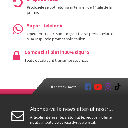
Produsele se pot returna in termen de 14 zile de la
primire
Suport telefonic
Operatorii nostri sunt pregatiti sa va preia apelurile
si sa raspunda prompt solicitarilor
Comenzi si plati 100% sigure
Toate datele sunt transmise securizat
Fii prietenul nostru:
Abonati-va la newsletter-ul nostru.
Articole interesante, sfaturi utile, reduceri, oferte,
noutati; toate pe adresa dvs. de e-mail.