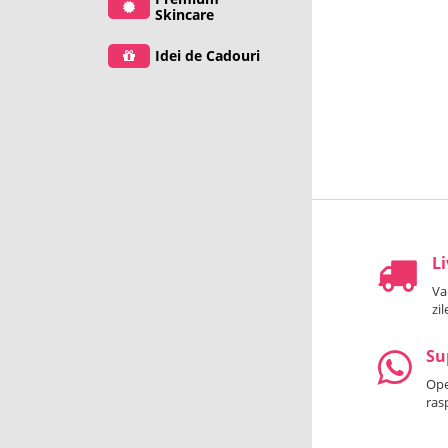
Skincare
Idei de Cadouri
Li
Va
zi
Su
Oper
ras