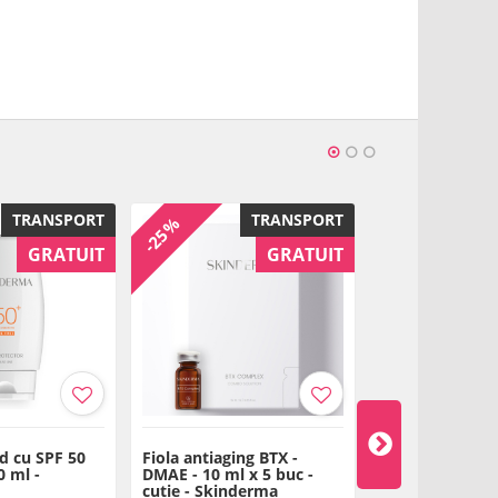
500 ml.
loe vera, alantoina, vitamina B3 si acid salicilic.
pylene Glycol, Glycerin, Trideceth-9, Peg-40, Hidrogenated
a Sinesis Leaf Extract, Arnica Montana Flower Extract,
ycolic Acid, Lactic Acid, Acetum (Vinegar Extract), Sodium
han Gum, Parfum, Ethylhexylglycerin, Sodium Lactate,
 Chloride, Allantoin, Linalool, Potassium Sorbate, Sodium
Hexyl Cinnamal, Hydroxycitronellal, Citronellol, Benzyl
TRANSPORT
TRANSPORT
-25%
-25%
 ambalaj
GRATUIT
GRATUIT
d cu SPF 50
Fiola antiaging BTX -
Fiola anticeluli
0 ml -
DMAE - 10 ml x 5 buc -
Anghinare - 5 m
cutie - Skinderma
- cutie - Skind