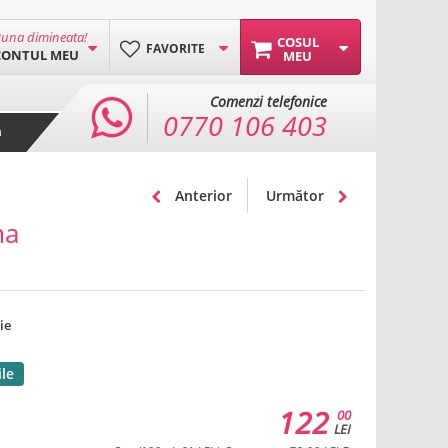
una dimineata!
COSUL
FAVORITE
CONTUL MEU
MEU
Comenzi telefonice
0770 106 403
a
Anterior
Următor
ma
ie
ile
122
00
LEI