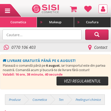
Cosmetica
Makeup
Coafura
0770 106 403
Contact
🚚 LIVRARE GRATUITĂ PÂNĂ PE 6 AUGUST!
Plasează o comandă până pe
6 august
, iar transportul este din partea
noastră. Comandă acum și bucură-te de livrare fără costuri!
Valabil:
16 ore, 38 minute, 39 secunde
VEZI REGULAMENTUL
Produse
Cosmetica
Ten
Peelinguri chimice