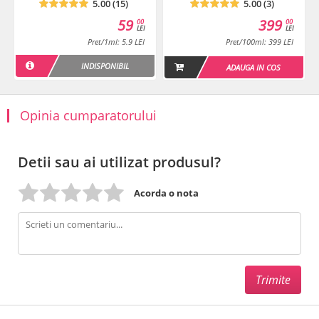
5.00 (15)
5.00 (3)
59
399
00
00
LEI
LEI
Pret/1ml: 5.9 LEI
Pret/100ml: 399 LEI
INDISPONIBIL
ADAUGA IN COS
Opinia cumparatorului
Detii sau ai utilizat produsul?
Acorda o nota