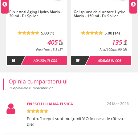
Termen de valabilitate
: 6 luni de la prima deschidere a produsului.
Elixir Anti Aging Hydro Marin -
Gel spuma de curatare Hydro
Dr. Spiller - Pure SkinCare Solutions
30 ml - Dr Spiller
Marin - 150 ml - Dr Spiller
5.00 (1)
5.00 (14)
Plan de tratament
405
135
00
00
LEI
LEI
Pret/1ml: 13.5 LEI
Pret/100ml: 90 LEI
Tratament Anti Aging Hydro Marin
ADAUGA IN COS
ADAUGA IN COS
Descarca
Plan de tratament
Opinia cumparatorului
9 opinii
ale cumparatorilor
Tratament de hidratatre intensa Hydro Marin
Descarca
ENESCU LILIANA ELVICA
24 Mar 2026
Pentru început sunt mulțumită! O folosesc de câteva
zile!