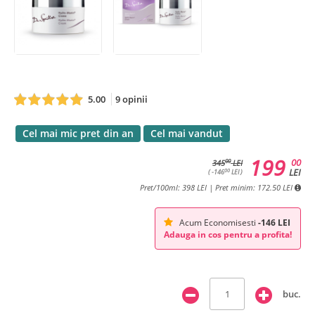
5.00
9 opinii
Cel mai mic pret din an
Cel mai vandut
199
00
00
345
LEI
LEI
00
( -146
LEI )
Pret/100ml: 398 LEI | Pret minim: 172.50 LEI
Acum Economisesti
-146 LEI
Adauga in cos pentru a profita!
buc.