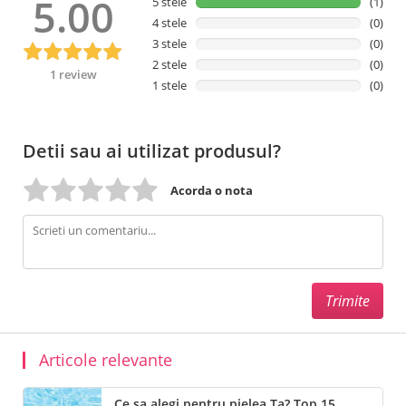
5.00
5 stele
(1)
Ether, Polysorbate 20, Citric Acid, Magnesium Sulfate, Sodium
4 stele
(0)
Levulinate, Potassium Phosphate, Sodium Hydroxide, Naringenin,
3 stele
(0)
Potassium Sorbate, Sodium Benzoate
2 stele
(0)
1 review
Termen de valabilitate
: 6 luni de la prima deschidere a produsului.
1 stele
(0)
Detii sau ai utilizat produsul?
Acorda o nota
Articole relevante
Ce sa alegi pentru pielea Ta? Top 15