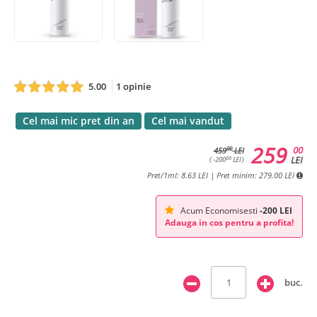
5.00
1 opinie
Cel mai mic pret din an
Cel mai vandut
259
00
00
459
LEI
LEI
00
( -200
LEI )
Pret/1ml: 8.63 LEI | Pret minim: 279.00 LEI
Acum Economisesti
-200 LEI
Adauga in cos pentru a profita!
buc.