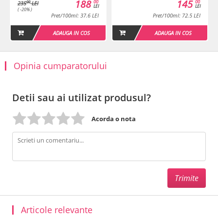
188
145
00
00
00
235
LEI
LEI
LEI
( -20% )
Pret/100ml: 37.6 LEI
Pret/100ml: 72.5 LEI
ADAUGA IN COS
ADAUGA IN COS
Opinia cumparatorului
Detii sau ai utilizat produsul?
Acorda o nota
Articole relevante