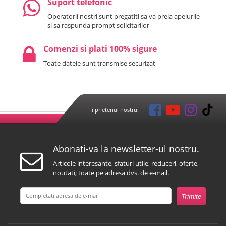
Suport telefonic
Operatorii nostri sunt pregatiti sa va preia apelurile
si sa raspunda prompt solicitarilor
Comenzi si plati 100% sigure
Toate datele sunt transmise securizat
Fii prietenul nostru:
Abonati-va la newsletter-ul nostru.
Articole interesante, sfaturi utile, reduceri, oferte,
noutati; toate pe adresa dvs. de e-mail.