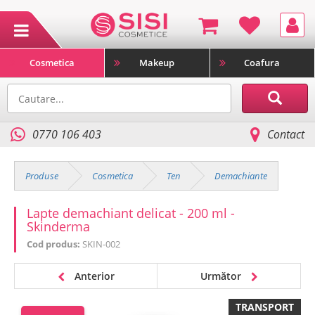
Cosmetica
Makeup
Coafura
0770 106 403
Contact
Produse
Cosmetica
Ten
Demachiante
Lapte demachiant delicat - 200 ml -
Skinderma
Cod produs:
SKIN-002
Anterior
Următor
TRANSPORT