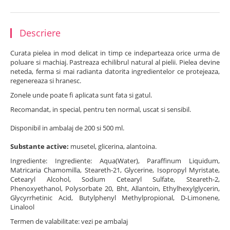
Descriere
Curata pielea in mod delicat in timp ce indeparteaza orice urma de
poluare si machiaj. Pastreaza echilibrul natural al pielii. Pielea devine
neteda, ferma si mai radianta datorita ingredientelor ce protejeaza,
regenereaza si hranesc.
Zonele unde poate fi aplicata sunt fata si gatul.
Recomandat, in special, pentru ten normal, uscat si sensibil.
Disponibil in ambalaj de 200 si 500 ml.
Substante active:
musetel, glicerina, alantoina.
Ingrediente: Ingrediente: Aqua(Water), Paraffinum Liquidum,
Matricaria Chamomilla, Steareth-21, Glycerine, Isopropyl Myristate,
Cetearyl Alcohol, Sodium Cetearyl Sulfate, Steareth-2,
Phenoxyethanol, Polysorbate 20, Bht, Allantoin, Ethylhexylglycerin,
Glycyrrhetinic Acid, Butylphenyl Methylpropional, D-Limonene,
Linalool
Termen de valabilitate: vezi pe ambalaj