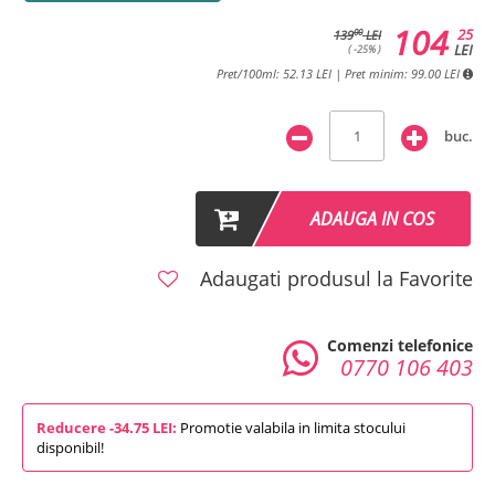
104
25
00
139
LEI
LEI
( -25% )
Pret/100ml: 52.13 LEI | Pret minim: 99.00 LEI
buc.
ADAUGA IN COS
Adaugati produsul la Favorite
Comenzi telefonice
0770 106 403
Reducere -34.75 LEI:
Promotie valabila in limita stocului
disponibil!