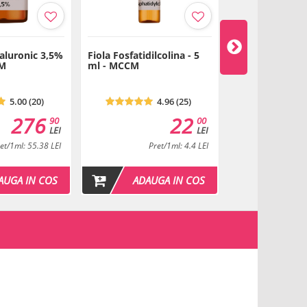
ialuronic 3,5%
Fiola Fosfatidilcolina - 5
Fiola L-carnitin
CM
ml - MCCM
MCCM
5.00 (20)
4.96 (25)
276
22
90
00
LEI
LEI
et/1ml: 55.38 LEI
Pret/1ml: 4.4 LEI
Pre
AUGA IN COS
ADAUGA IN COS
ADAU