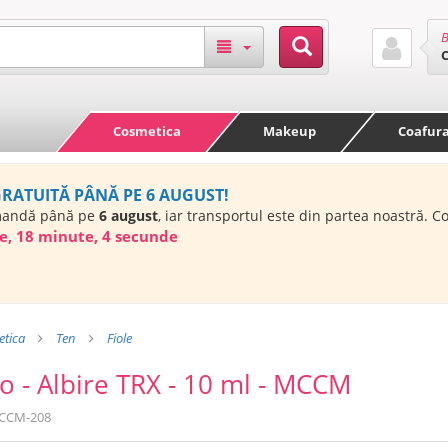
B
Cosmetica
Makeup
Coafur
GRATUITĂ PÂNĂ PE 6 AUGUST!
mandă până pe
6 august
, iar transportul este din partea noastră. 
e, 18 minute, 3 secunde
tica
Ten
Fiole
xo - Albire TRX - 10 ml - MCCM
CCM-208