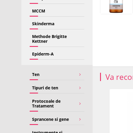
MCCM
Skinderma
Methode Brigitte
Kettner
Epiderm-A
Ten
Va rec
Tipuri de ten
TRANSPORT
TRANSPORT
Protocoale de
GRATUIT
GRATUIT
Tratament
Sprancene si gene
Instrumente si