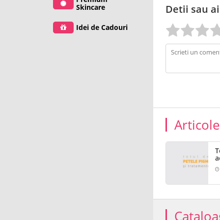
Skincare
Detii sau ai
Idei de Cadouri
Articol
T
a
Cataloa