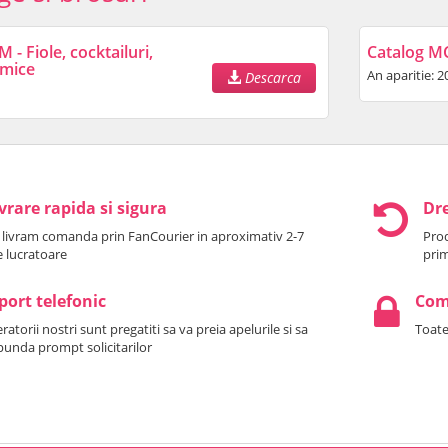
- Fiole, cocktailuri,
Catalog M
imice
An aparitie: 2
Descarca
vrare rapida si sigura
Dre
 livram comanda prin FanCourier in aproximativ 2-7
Prod
le lucratoare
prim
port telefonic
Come
atorii nostri sunt pregatiti sa va preia apelurile si sa
Toate
punda prompt solicitarilor