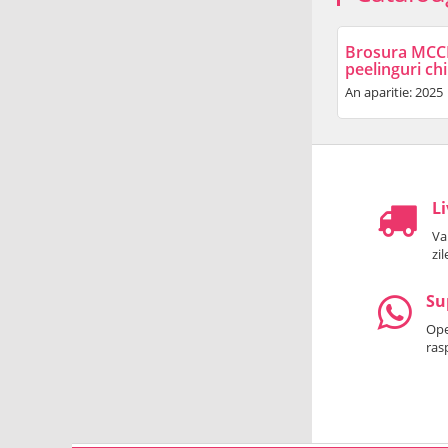
Brosura MCCM 
peelinguri ch
An aparitie: 2025
Li
Va
zi
Su
Oper
ras