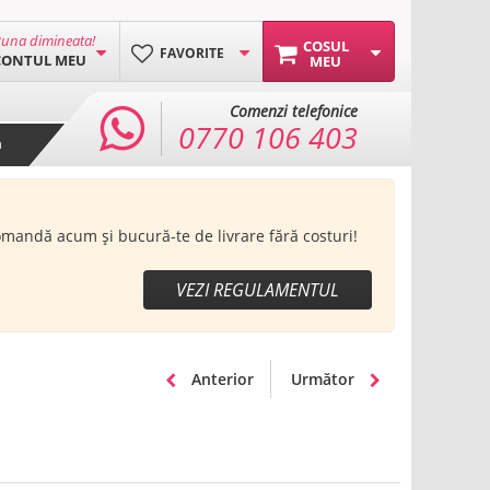
una dimineata!
COSUL
FAVORITE
CONTUL MEU
MEU
Comenzi telefonice
0770 106 403
a
Comandă acum și bucură-te de livrare fără costuri!
VEZI REGULAMENTUL
Anterior
Următor