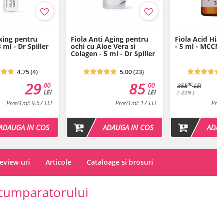
axing pentru
Fiola Anti Aging pentru
Fiola Acid H
 ml - Dr Spiller
ochi cu Aloe Vera si
- 5 ml - MC
Colagen - 5 ml - Dr Spiller
4.75 (4)
5.00 (23)
29
85
00
00
00
355
LEI
LEI
LEI
( -22% )
Pret/1ml: 9.67 LEI
Pret/1ml: 17 LEI
Pr
ADAUGA IN COS
ADAUGA IN COS
AD
eview-uri
Articole
Cataloage si brosuri
cumparatorului