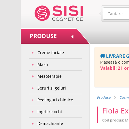
PRODUSE
Creme faciale
🚚 LIVRARE 
Plasează o co
Masti
Valabil:
21 or
Mezoterapie
Seruri si geluri
Produse
Cosme
Peelinguri chimice
Fiola E
Ingrijire ochi
Cod produs:
M
Demachiante