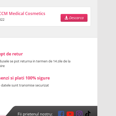
CCM Medical Cosmetics
Descarca
022
pt de retur
usele se pot returna in termen de 14 zile de la
ire
nzi si plati 100% sigure
 datele sunt transmise securizat
Fii prietenul nostru: