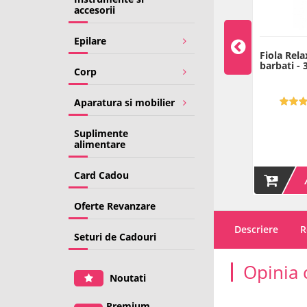
accesorii
Epilare
lulita - 10 ml -
Fiola Scalp - impotriva
Fiola Rel
caderii parului - 10 ml -
barbati - 3
Corp
MCCM
4.92 (13)
4.90 (20)
Aparatura si mobilier
109
99
00
00
LEI
LEI
Suplimente
alimentare
Pret/1ml: 10.9 LEI
Pret/1ml: 9.9 LEI
Card Cadou
ADAUGA IN COS
ADAUGA IN COS
Oferte Revanzare
Descriere
R
Seturi de Cadouri
Opinia 
Noutati
Premium