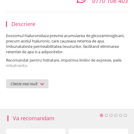
0770 106 403
Descriere
Exozomul hialuronidaza previne acumularea de glicozaminoglicani,
precum acidul hialuronic, care cauzeaza retentia de apa.
Imbunatateste permeabilitatea tesuturilor, facilitand eliminarea
retentiei de apa si a adipocitelor.
Recomandat pentru hidratare, impotriva liniilor de expresie, piele
imbatranita.
Zona tratare:
fata si corp
Citeste mai mult
Mod de utilizare:
Dupa curatarea si pregatirea tenului se aplica fiola cu Exozomi.
fata: cca. 5 ml/tratament
fata/gat si decolteu: cca. 7-10 ml/tratament
(Nu se sterge produsul!)
Va recomandam
Modalitati de folosire a fiolelor Exozomi:
mezoterapie cu ace (mezopen)