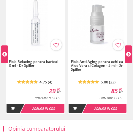
mezoterapie virtuala
prin injectare
In cazul tartamentelor de mezoterapie, produsul se foloseste o data
la 2 saptamani sau dupa un interval mai lung. Pentru un rezultat
spectaculos sunt recomandate min. 4 sedinte!
Ingrediente:
Aqua (Water), Hyaluronidase, Mannitol, Milk Exract
(Exosomes), Trehalose
Fiola Relaxing pentru barbati -
Fiola Anti Aging pentru ochi cu
3 ml - Dr Spiller
Aloe Vera si Colagen - 5 ml - Dr
Spiller
4.75 (4)
5.00 (23)
29
85
00
00
LEI
LEI
Pret/1ml: 9.67 LEI
Pret/1ml: 17 LEI
ADAUGA IN COS
ADAUGA IN COS
Opinia cumparatorului