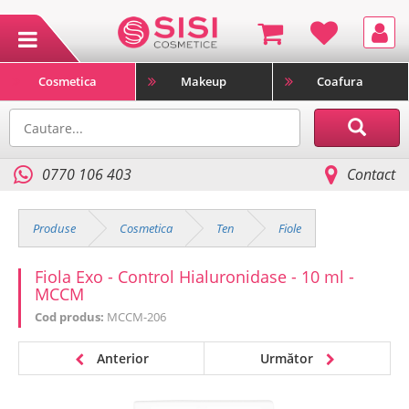
Cosmetica
Makeup
Coafura
0770 106 403
Contact
Produse
Cosmetica
Ten
Fiole
Fiola Exo - Control Hialuronidase - 10 ml -
MCCM
Cod produs:
MCCM-206
Anterior
Următor