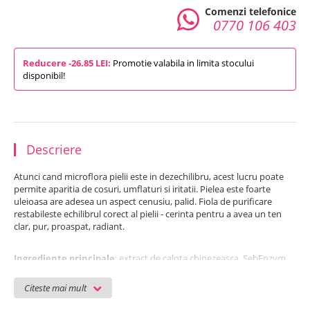
Comenzi telefonice
0770 106 403
Reducere -26.85 LEI:
Promotie valabila in limita stocului
disponibil!
Descriere
Atunci cand microflora pielii este in dezechilibru, acest lucru poate
permite aparitia de cosuri, umflaturi si iritatii. Pielea este foarte
uleioasa are adesea un aspect cenusiu, palid. Fiola de purificare
restabileste echilibrul corect al pielii - cerinta pentru a avea un ten
clar, pur, proaspat, radiant.
Ingrediente principale
: extract de calota chinezeasca, SebEnzym,
extract de salcie alpina, PoreRefine, extract de coada-calului, extract
de soricela
Citeste mai mult
Set-ul contine: