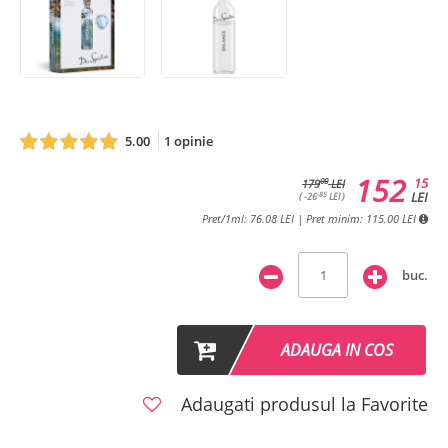
5.00
1 opinie
152
15
00
179
LEI
LEI
-85
( -26
LEI )
Pret/1ml: 76.08 LEI | Pret minim: 115.00 LEI
buc.
ADAUGA IN COS
Adaugati produsul la Favorite