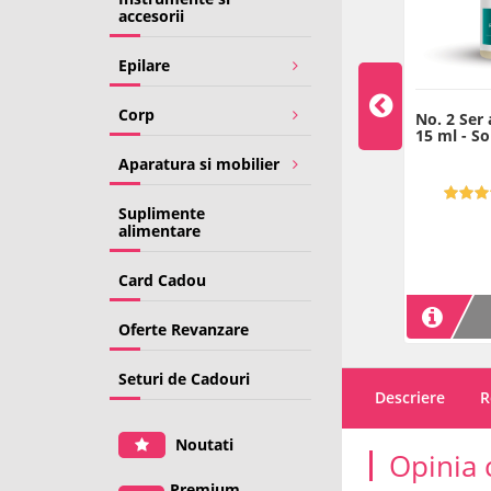
accesorii
Epilare
Corp
rm Roll On -
Acnoderm - antibacterian
No. 2 Ser 
terian pentru ten
pentru ten acneic - 100 ml
15 ml - So
 10 ml - Dr Spiller
- Dr Spiller
Aparatura si mobilier
5.00 (8)
Suplimente
102
449
00
00
alimentare
LEI
LEI
Pret/1ml: 10.2 LEI
Pret/100ml: 449 LEI
Card Cadou
ADAUGA IN COS
ADAUGA IN COS
Oferte Revanzare
Seturi de Cadouri
Descriere
R
Noutati
Opinia 
Premium