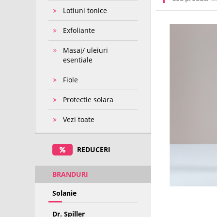
Lotiuni tonice
Exfoliante
Masaj/ uleiuri
esentiale
Fiole
Protectie solara
Vezi toate
REDUCERI
BRANDURI
Solanie
Dr. Spiller