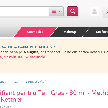
B
Cosmetica
Makeup
Coafur
GRATUITĂ PÂNĂ PE 6 AUGUST!
mandă până pe
6 august
, iar transportul este din partea noastră. 
e, 12 minute, 56 secunde
tica
Ten
Seruri si geluri
ifiant pentru Ten Gras - 30 ml - Met
e Kettner
BKC-032