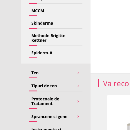
MCCM
Skinderma
Methode Brigitte
Kettner
Epiderm-A
Ten
Va rec
Tipuri de ten
Protocoale de
TRANSPORT
TRANSPORT
Tratament
GRATUIT
GRATUIT
Sprancene si gene
Instrumente si