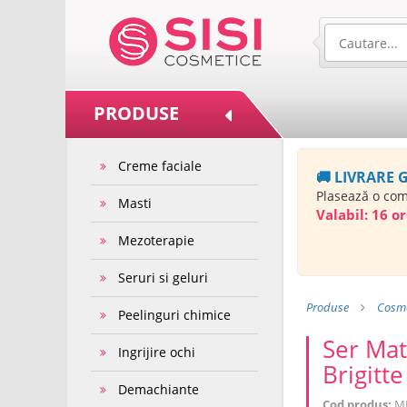
PRODUSE
Creme faciale
🚚 LIVRARE 
Plasează o co
Masti
Valabil:
16 or
Mezoterapie
Seruri si geluri
Produse
Cosme
Peelinguri chimice
Ser Mat
Ingrijire ochi
Brigitt
Demachiante
Cod produs:
M