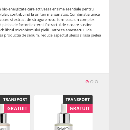
 bio-energizate care activeaza enzime esentiale pentru
ular, contribuind la un ten mai sanatos. Combinatia unica
icoare si extract de strugure rosu, formeaza un complex
pielea de factorii externi. Extractul de cicoare sustine
echilibrul microbiomului pielii. Datorita amestecului de
aza productia de sebum, reduce aspectul uleios si lasa pielea
biotic de cicoare, cupru, zinc
lular
actorilor de mediu
ectul gras al pielii
antitate mica de ser pe pielea curata, dimineata si seara,
be complet. Pentru cele mai bune rezultate in reducerea
ebum, aplicati o crema adecvata tipului de ten.
TRANSPORT
TRANSPORT
-21%
GRATUIT
GRATUIT
ycerin, Propanediol, Olea Europaea (Olive) Oil
actate, Inulin, Lecithin, Alpha-Glucan Oligosaccharide, Vitis
t, Ammonium Acryloyldimethyltaurate/Vp Copolymer,
opheryl Acetate, Phenoxyethanol, Zinc Pca, Salicylic Acid,
lglycerin, Xanthan Gum, Sodium Hyaluronate, Parfum