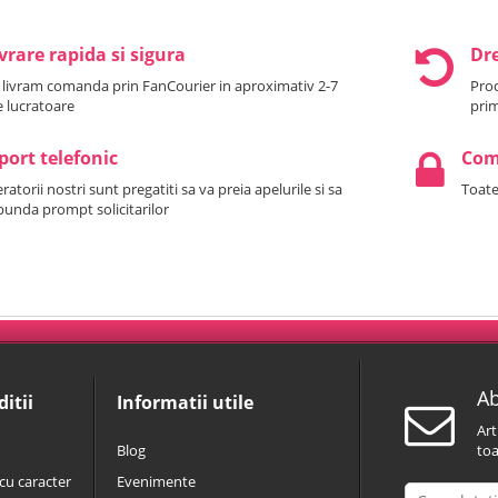
vrare rapida si sigura
Dre
 livram comanda prin FanCourier in aproximativ 2-7
Prod
le lucratoare
prim
port telefonic
Come
atorii nostri sunt pregatiti sa va preia apelurile si sa
Toate
punda prompt solicitarilor
Ab
itii
Informatii utile
Art
Blog
toa
cu caracter
Evenimente