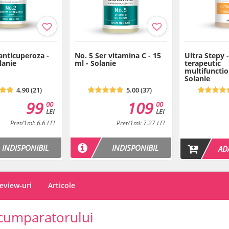
(Fragrance), Tocopherol, Asco
Glycerides Citrate, Sodium Hy
Alpha-Isomethyl Ionone, Limone
Benzyl Salicylate, Vanillin, Cou
Pinene, Amyl Cinnamal, Isoeug
Geraniol.
anticuperoza -
No. 5 Ser vitamina C - 15
Ultra Stepy 
lanie
ml - Solanie
terapeutic
multifunction
Produs VEGAN.
Solanie
4.90 (21)
5.00 (37)
99
109
00
00
LEI
LEI
Pret/1ml: 6.6 LEI
Pret/1ml: 7.27 LEI
INDISPONIBIL
INDISPONIBIL
AD
eview-uri
Articole
cumparatorului