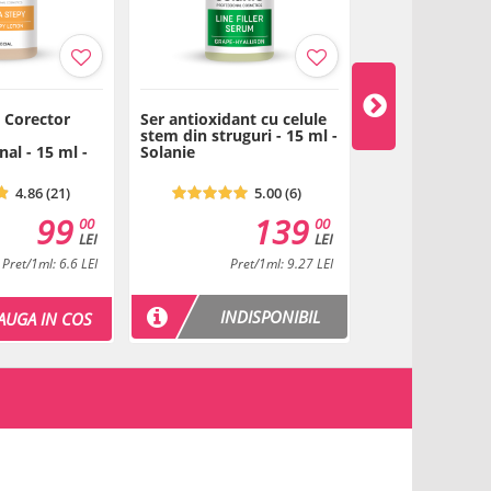
rbyl Palmitate, Benzoic Acid, Ammonia, Hydrogenated Palm
droxide, Sodium Metabisulfite, Maltodextrin, Copper Pca,
ne, Linalyl Acetate, Citrus Aurantium Bergamia Peel Oil,
marin, Citrus Limon Peel Oil, Amyl Salicylate, Linalool,
enyl Acetate, Eugenol, Hexamethylindanopyran, Santalol,
- Corector
Ser antioxidant cu celule
Sensicura Seru
stem din struguri - 15 ml -
Hialuronic - 30
al - 15 ml -
Solanie
Spiller
4.86 (21)
5.00 (6)
99
139
00
00
00
309
LEI
LEI
LEI
( -21% )
Pret/1ml: 6.6 LEI
Pret/1ml: 9.27 LEI
Pret
INDISPONIBIL
AUGA IN COS
ADAU