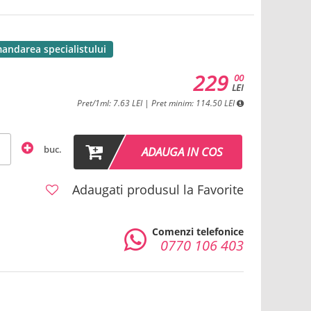
andarea specialistului
229
00
LEI
Pret/1ml: 7.63 LEI | Pret minim: 114.50 LEI
buc.
ADAUGA IN COS
Adaugati produsul la Favorite
Comenzi telefonice
0770 106 403