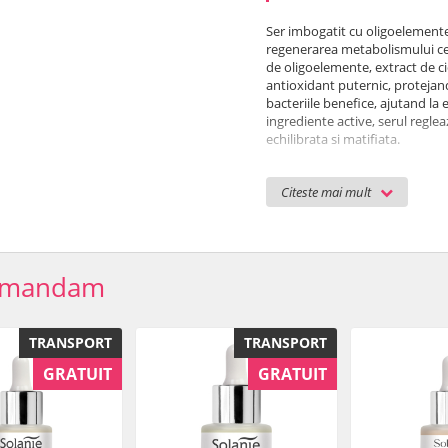
Ser imbogatit cu oligoelemente
regenerarea metabolismului cel
de oligoelemente, extract de c
antioxidant puternic, protejand 
bacteriile benefice, ajutand la 
ingrediente active, serul regle
echilibrata si matifiata.
Substante active: e
xtract pre
Citeste mai mult
Caracteristici
:
- revitalizeaza metabolismul ce
- protejeaza pielea impotriva f
- reduce excesul de sebum si asp
omandam
Mod de utilizare:
Aplicati o c
tampotand usor pana se absoar
impuritatilor si excesului de s
TRANSPORT
TRANSPORT
GRATUIT
GRATUIT
Ingrediente
: Aqua (Water), Gl
Unsaponifiables, C12-13 Alkyl L
Vinifera (Grape) Fruit Extrac
Capryloyl Glycine, Alcohol, Toc
Sorbitan Caprylate, Ethylhexy