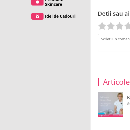
Skincare
Detii sau ai
Idei de Cadouri
Articol
R