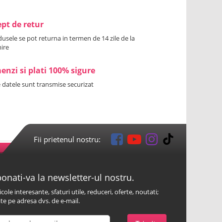
pt de retur
usele se pot returna in termen de 14 zile de la
ire
nzi si plati 100% sigure
 datele sunt transmise securizat
Fii prietenul nostru:
onati-va la newsletter-ul nostru.
icole interesante, sfaturi utile, reduceri, oferte, noutati;
te pe adresa dvs. de e-mail.