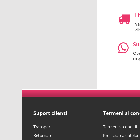
Li
Va
zi
Su
Oper
ras
Suport clienti
Termeni si cond
Transport
Termeni si conditii
Returnare
Prelucrarea datelor 