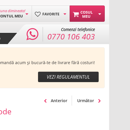
una dimineata!
COSUL
FAVORITE
CONTUL MEU
MEU
Comenzi telefonice
0770 106 403
a
Comandă acum și bucură-te de livrare fără costuri!
VEZI REGULAMENTUL
Anterior
Următor
hode