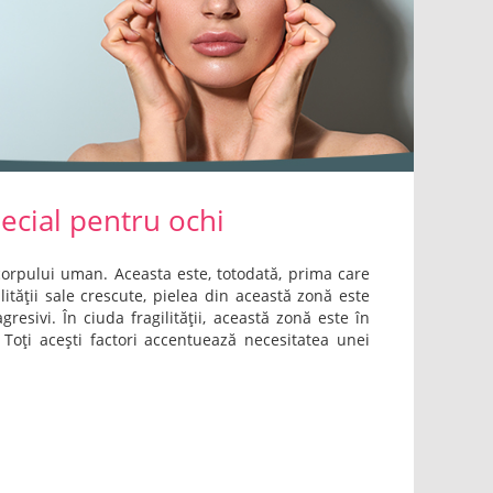
pecial pentru ochi
 corpului uman. Aceasta este, totodată, prima care
lității sale crescute, pielea din această zonă este
resivi. În ciuda fragilității, această zonă este în
 Toți acești factori accentuează necesitatea unei