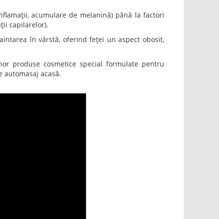
 inflamații, acumulare de melanină) până la factori
ii capilarelor).
ntarea în vârstă, oferind feței un aspect obosit,
unor produse cosmetice special formulate pentru
de automasaj acasă.