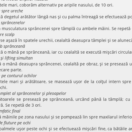
ele mari, coborâm alternativ pe aripile nasului, de 10 ori.
 spre ureche
ză degetul arătător lângă nas și cu palma întreagă se efectuează p
l sprâncenelor
ă musculatura sprâncenei spre tâmplă cu ambele mâini. Se repetă de
re scalp
e așază în spatele urechii, cealaltă deasupra tâmplei și se alunecă
ub sprânceană
ză o mână pe sprânceană, iar cu cealaltă se execută mișcări circular
și lifting simultan
ă o mână deasupra sprâncenei, cealaltă pe obraz, și se presează uș
iecare parte.
pe conturul ochilor
ele mari și arătătoare, se masează ușor de la colțul intern spre 
ochi.
complet al sprâncenelor și pleoapelor
ătoarele se presează pe sprânceană, urcând până la tâmplă; cu 
ră. Se repetă de 3 ori.
mfatic final
ă mâinile pe zona nasului și se pompează lin spre maxilarul inferior
e fluture pe ochi
almele ușor peste ochi și se efectuează mișcări fine, ca bătăile ari