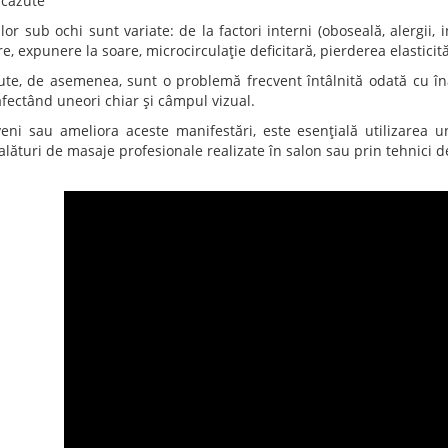
 căzute
or sub ochi sunt variate: de la factori interni (oboseală, alergii,
e, expunere la soare, microcirculație deficitară, pierderea elasticităț
ute, de asemenea, sunt o problemă frecvent întâlnită odată cu înai
afectând uneori chiar și câmpul vizual.
eni sau ameliora aceste manifestări, este esențială utilizarea 
alături de masaje profesionale realizate în salon sau prin tehnici 