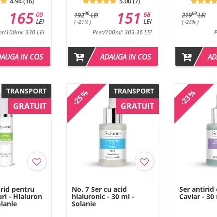
4.94 (16)
5.00 (7)
165
151
00
68
00
00
192
LEI
219
LEI
LEI
LEI
( -21% )
( -25% )
et/100ml: 330 LEI
Pret/100ml: 303.36 LEI
P
DAUGA IN COS
ADAUGA IN COS
AD
TRANSPORT
TRANSPORT
-25%
-23%
GRATUIT
GRATUIT
rid pentru
No. 7 Ser cu acid
Ser antirid
ri - Hialuron
hialuronic - 30 ml -
Caviar - 30
olanie
Solanie