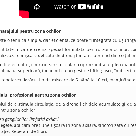
asajului pentru zona ochilor
e o tehnică simplă, dar eficientă, ce poate fi integrată cu ușurință î
antitate mică de cremă special formulată pentru zona ochilor, c
alizează o mișcare delicată de drenaj limfatic, pornind din colțul int
 fi efectuată și într-un sens circular, cuprinzând atât pleoapa infe
pleoapa superioară, încheind cu un gest de lifting ușor, în direcția
epetarea fiecărui tip de mișcare de 5 până la 10 ori, menținând o 
ului profesional pentru zona ochilor
lul de a stimula circulația, de a drena lichidele acumulate și de 
ntru zona ochilor:
a ganglionilor limfatici axilari
degete, aplicăm presiune ușoară în zona axilară, sincronizată cu re
rație. Repetăm de 5 ori.