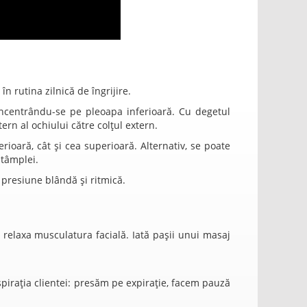
n rutina zilnică de îngrijire.
oncentrându-se pe pleoapa inferioară. Cu degetul
ern al ochiului către colțul extern.
rioară, cât și cea superioară. Alternativ, se poate
 tâmplei.
presiune blândă și ritmică.
a relaxa musculatura facială. Iată pașii unui masaj
spirația clientei: presăm pe expirație, facem pauză