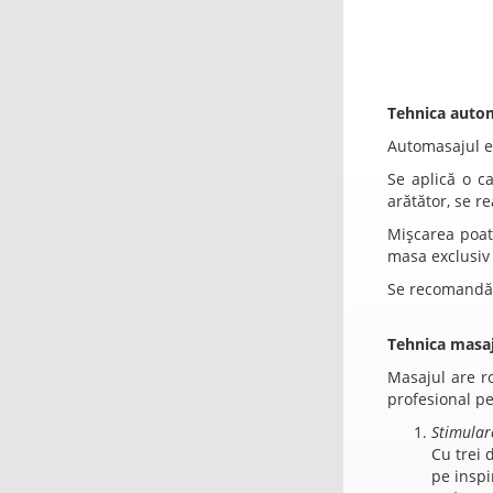
Tehnica autom
Automasajul est
Se aplică o c
arătător, se re
Mișcarea poate
masa exclusiv 
Se recomandă r
Tehnica masaj
Masajul are ro
profesional pe
Stimulare
Cu trei 
pe inspi