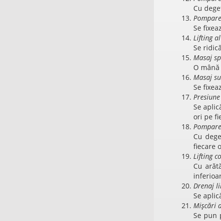
Cu deget
Pompare
Se fixea
Lifting a
Se ridic
Masaj sp
O mână s
Masaj s
Se fixea
Presiune 
Se aplic
ori pe f
Pompare 
Cu deget
fiecare 
Lifting 
Cu arăt
inferioa
Drenaj li
Se aplic
Mișcări d
Se pun p