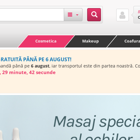
B
Cosmetica
Makeup
Coafur
GRATUITĂ PÂNĂ PE 6 AUGUST!
mandă până pe
6 august
, iar transportul este din partea noastră. 
, 29 minute, 41 secunde