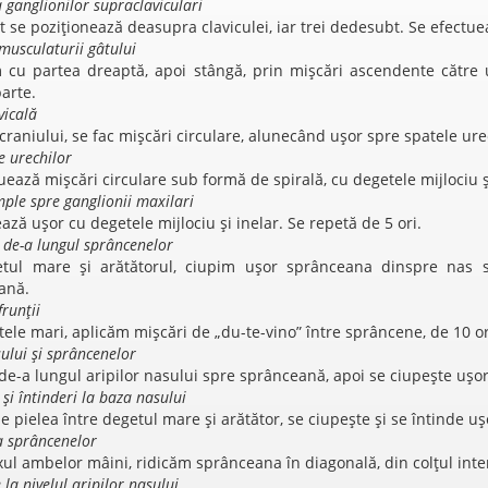
 ganglionilor supraclaviculari
 se poziționează deasupra claviculei, iar trei dedesubt. Se efectueaz
musculaturii gâtului
 cu partea dreaptă, apoi stângă, prin mișcări ascendente către 
parte.
vicală
craniului, se fac mișcări circulare, alunecând ușor spre spatele urec
e urechilor
uează mișcări circulare sub formă de spirală, cu degetele mijlociu și
mple spre ganglionii maxilari
ază ușor cu degetele mijlociu și inelar. Se repetă de 5 ori.
i de-a lungul sprâncenelor
tul mare și arătătorul, ciupim ușor sprânceana dinspre nas s
ană.
runții
ele mari, aplicăm mișcări de „du-te-vino” între sprâncene, de 10 or
ului și sprâncenelor
de-a lungul aripilor nasului spre sprânceană, apoi se ciupește ușor.
 și întinderi la baza nasului
e pielea între degetul mare și arătător, se ciupește și se întinde ușo
a sprâncenelor
ul ambelor mâini, ridicăm sprânceana în diagonală, din colțul inter
la nivelul aripilor nasului