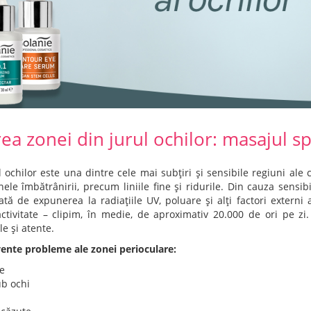
irea zonei din jurul ochilor: masajul s
 ochilor este una dintre cele mai subțiri și sensibile regiuni ale
le îmbătrânirii, precum liniile fine și ridurile. Din cauza sensibi
tă de expunerea la radiațiile UV, poluare și alți factori externi ag
tivitate – clipim, în medie, de aproximativ 20.000 de ori pe zi.
le și atente.
vente probleme ale zonei perioculare:
e
ub ochi