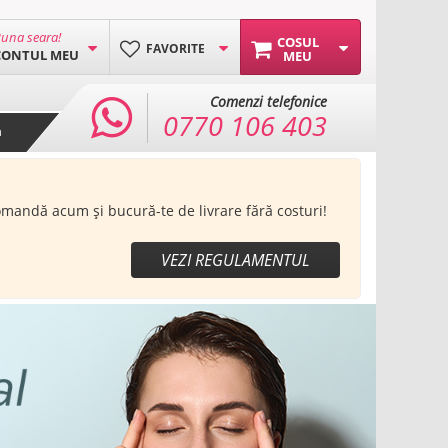
una seara!
COSUL
FAVORITE
CONTUL MEU
MEU
Comenzi telefonice
0770 106 403
a
Comandă acum și bucură-te de livrare fără costuri!
VEZI REGULAMENTUL