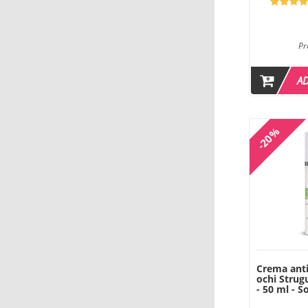
Pr
A
-20%
Crema anti
ochi Strugu
- 50 ml - S