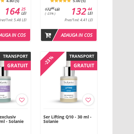
4.80 (5)
5.00 (5)
164
132
25
44
00
172
LEI
LEI
LEI
( -23% )
ret/1ml: 5.48 LEI
Pret/1ml: 4.41 LEI
AUGA IN COS
ADAUGA IN COS
TRANSPORT
TRANSPORT
-23%
GRATUIT
GRATUIT
 exclusiv
Ser Lifting Q10 - 30 ml -
 ml - Solanie
Solanie