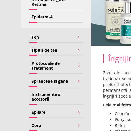
Kettner
Epiderm-A
Ten
Tipuri de ten
Îngrij
Protocoale de
Tratament
Zona din jurul
trădează semne
Sprancene si gene
profund afecta
permanentă ac
Instrumente si
îngrijiri specia
accesorii
Cele mai frec
Epilare
Cearcăn
Pungi s
Corp
Riduri