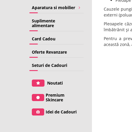
Pleoape
Aparatura si mobilier
Cauzele pungil
externi (poluar
Suplimente
Pleoapele căz
alimentare
îmbătrânit și 
Pentru a prev
Card Cadou
această zonă, 
Oferte Revanzare
Seturi de Cadouri
Noutati
Premium
Skincare
Idei de Cadouri