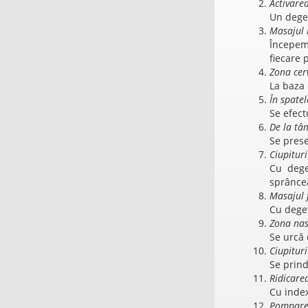
Activarea
Un deget
Masajul 
Începem
fiecare 
Zona cer
La baza 
În spatel
Se efect
De la tâ
Se prese
Ciupitur
Cu dege
sprânce
Masajul f
Cu deget
Zona nas
Se urcă 
Ciupituri
Se prind
Ridicare
Cu index
Pompare 